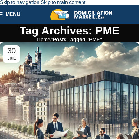
Skip to navigation
Skip to main content
MENU
Tag Archives: PME
Home
/
Posts Tagged "PME"
30
JUIL