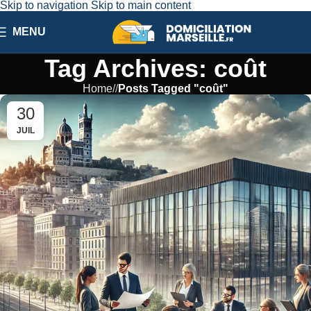
Skip to navigation
Skip to main content
MENU
Tag Archives: coût
Home
/
Posts Tagged "coût"
30
JUIL